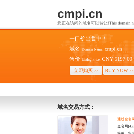
cmpi.cn
您正在访问的域名可以转让!This domain name i
一口价出售中！
域名
cmpi.cn
Domain Name:
售价
CNY 5197.00
Listing Price:
立即购买
BUY NOW
>>
>>
域名交易方式：
通过金名网(
金名网(4
简单、安