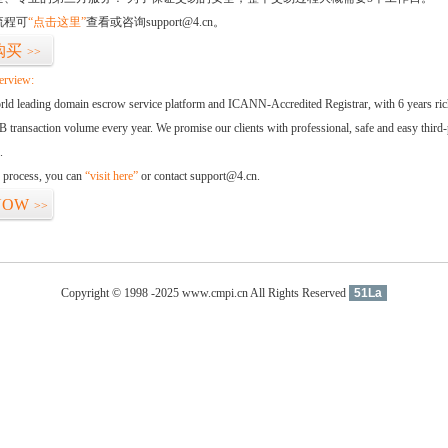
流程可
“点击这里”
查看或咨询support@4.cn。
购买
>>
erview:
orld leading domain escrow service platform and ICANN-Accredited Registrar, with 6 years ri
 transaction volume every year. We promise our clients with professional, safe and easy third-
.
d process, you can
“visit here”
or contact support@4.cn.
NOW
>>
Copyright © 1998 -2025 www.cmpi.cn All Rights Reserved
51La