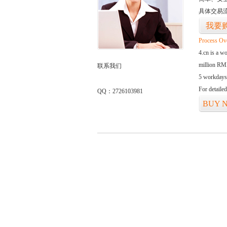
具体交易
我要
Process Ov
4.cn is a w
million RMB
联系我们
5 workdays
For detaile
QQ：2726103981
BUY 